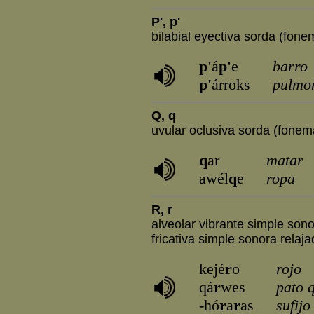
P', p'
bilabial eyectiva sorda (fonem
p'
á
p'
e
barro
p'
árroks
pulmo
Q, q
uvular oclusiva sorda (fonema
q
ar
matar
awél
q
e
ropa
R, r
alveolar vibrante simple sonor
fricativa simple sonora relaja
kejé
r
o
rojo
qá
r
wes
pato 
-hó
r
a
r
as
sufij