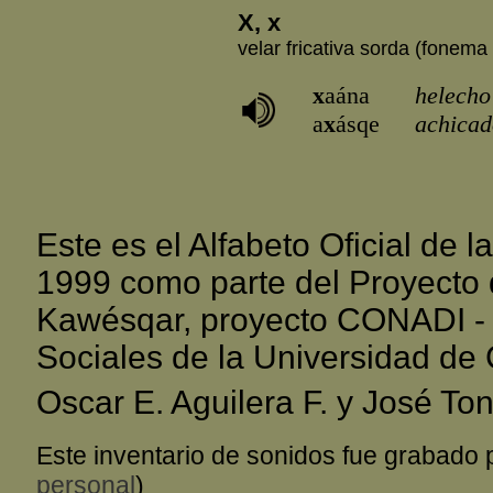
X, x
velar fricativa sorda (fonema 
x
aána
helecho
a
x
ásqe
achicad
Este es el Alfabeto Oficial de
1999 como parte del Proyecto 
Kawésqar, proyecto CONADI - 
Sociales de la Universidad de 
Oscar E. Aguilera F. y José Ton
Este inventario de sonidos fue grabado
personal
)