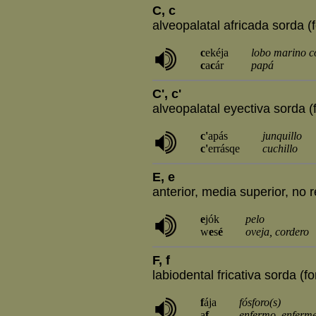
C, c
alveopalatal africada sorda (
c
ekéja
lobo marino 
c
a
c
ár
papá
C', c'
alveopalatal eyectiva sorda (
c'
apás
junquillo
c'
errásqe
cuchillo
E, e
anterior, media superior, no
e
jók
pelo
w
e
s
é
oveja, cordero
F, f
labiodental fricativa sorda (fo
f
ája
fósforo(s)
a
f
enfermo, enferm