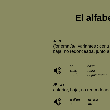
El alfa
A, a
(fonema /a/, variantes : centr
baja, no redondeada, junto a
a
t
casa
á
m
a
fisga
q
a
q
á
dejar; poner
Æ, æ
anterior, baja, no redondead
æ
st'
æ
s
arriba
æ
s
mi