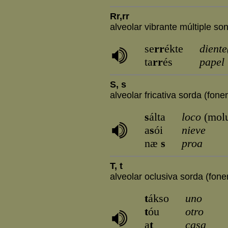
Rr,rr
alveolar vibrante múltiple son
se
rr
ékte
diente
ta
rr
és
papel
S, s
alveolar fricativa sorda (fone
s
álta
loco
(molu
a
s
ói
nieve
næ
s
proa
T, t
alveolar oclusiva sorda (fonem
t
ákso
uno
t
óu
otro
a
t
casa