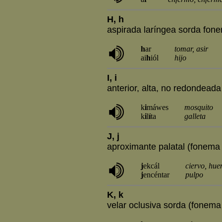
H, h
aspirada laríngea sorda fone
h
ar
tomar, asir
ai
h
iól
hijo
I, i
anterior, alta, no redondeada 
k
i
máwes
mosquito
k
i
l
í
ta
galleta
J, j
aproximante palatal (fonema /
j
ekcál
ciervo, hue
j
encéntar
pulpo
K, k
velar oclusiva sorda (fonema /