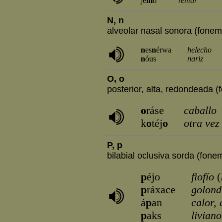
jé
m
o
remar
N, n
alveolar nasal sonora (fonem
n
es
n
érwa
helecho
n
óus
nariz
O, o
posterior, alta, redondeada (
o
ráse
caballo
k
o
téj
o
otra vez
P, p
bilabial oclusiva sorda (fonem
p
éjo
fiofío
(
p
ráxace
golond
á
p
an
calor, 
p
aks
liviano