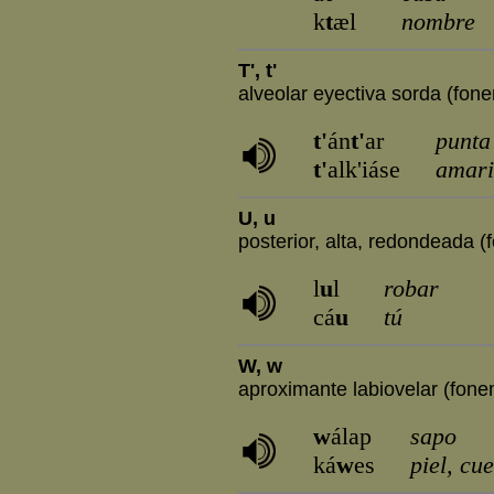
k
t
æl
nombre
T', t'
alveolar eyectiva sorda (fonem
t'
án
t'
ar
punta
t'
alk'iáse
amari
U, u
posterior, alta, redondeada (
l
u
l
robar
cá
u
tú
W, w
aproximante labiovelar (fone
w
álap
sapo
ká
w
es
piel, cu