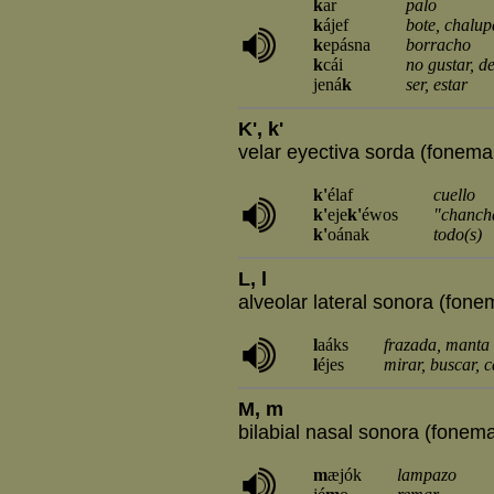
k
ar
palo
k
ájef
bote, chalup
k
epásna
borracho
k
cái
no gustar, d
jená
k
ser, estar
K', k'
velar eyectiva sorda (fonema /
k'
élaf
cuello
k'
eje
k'
éwos
"chanch
k'
oának
todo(s)
L, l
alveolar lateral sonora (fonem
l
aáks
frazada, manta
l
éjes
mirar, buscar, 
M, m
bilabial nasal sonora (fonema
m
æjók
lampazo