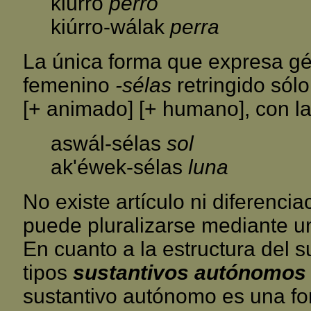
kiúrro
perro
kiúrro-wálak
perra
La única forma que expresa gé
femenino
-sélas
retringido sólo
[+ animado] [+ humano], con l
aswál-sélas
sol
ak'éwek-sélas
luna
No existe artículo ni diferenc
puede pluralizarse mediante un
En cuanto a la estructura del s
tipos
sustantivos autónomos
sustantivo autónomo es una for