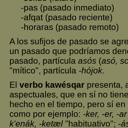
-pas (pasado inmediato)
-afqat (pasado reciente)
-horaras (pasado remoto)
A los sufijos de pasado se agr
un pasado que podríamos denom
pasado, partícula
asós
(
asó, so
"mítico", partícula
-hójok
.
El
verbo kawésqar
presenta, 
aspectuales, que en sí no tiene
hecho en el tiempo, pero sí en 
como por ejemplo:
-ker, -er, -ar
k'enák, -ketæl
"habituativo";
-á